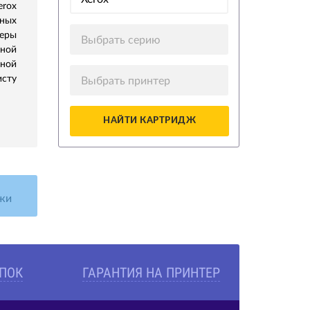
rox
дных
зеры
Выбрать серию
ной
ной
исту
Выбрать принтер
НАЙТИ КАРТРИДЖ
жи
УПОК
ГАРАНТИЯ НА ПРИНТЕР