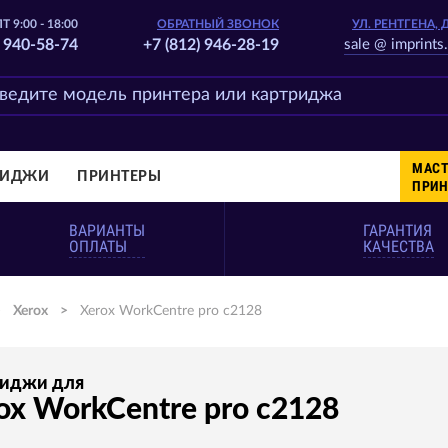
Т 9:00 - 18:00
ОБРАТНЫЙ ЗВОНОК
УЛ. РЕНТГЕНА, 
) 940-58-74
+7 (812) 946-28-19
sale @ imprints.
МАСТ
РИДЖИ
ПРИНТЕРЫ
ПРИН
ВАРИАНТЫ
ГАРАНТИЯ
ОПЛАТЫ
КАЧЕСТВА
>
Xerox
>
Xerox WorkCentre pro c2128
риджи для
ox WorkCentre pro c2128