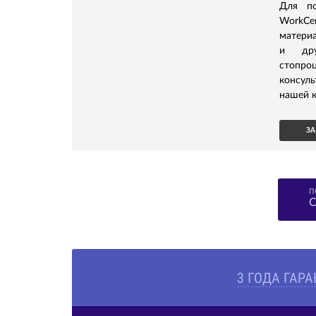
Для по
WorkCe
материа
и дру
стопро
консул
нашей к
ЗА
П
С
3 ГОДА ГАР