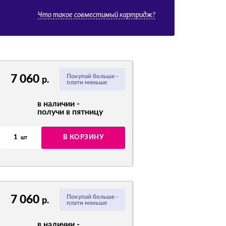
Что такое совместимый картридж?
7 060
Покупай больше -
р.
плати меньше
в наличии -
получи в пятницу
1
В КОРЗИНУ
шт
7 060
Покупай больше -
р.
плати меньше
в наличии -