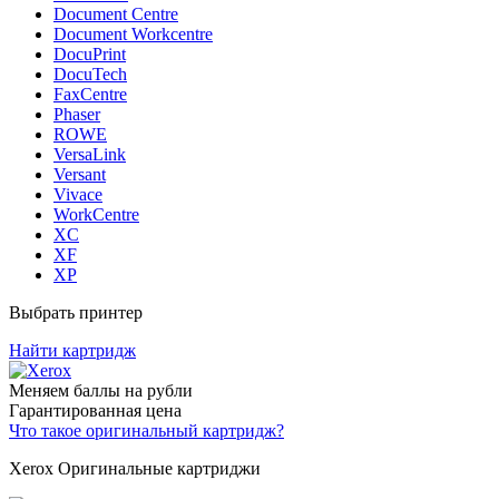
Document Centre
Document Workcentre
DocuPrint
DocuTech
FaxCentre
Phaser
ROWE
VersaLink
Versant
Vivace
WorkCentre
XC
XF
XP
Выбрать принтер
Найти картридж
Меняем баллы на рубли
Гарантированная цена
Что такое оригинальный картридж?
Xerox Оригинальные картриджи