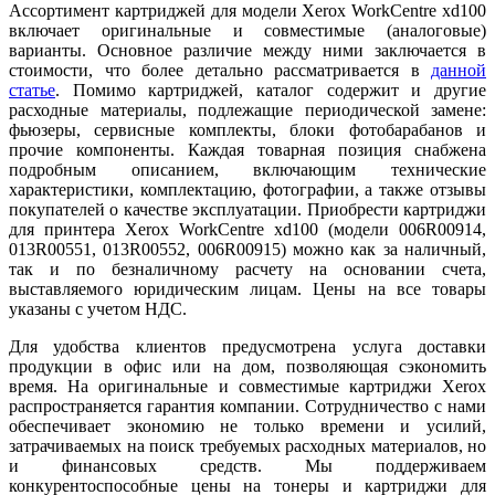
Ассортимент картриджей для модели Xerox WorkCentre xd100
включает оригинальные и совместимые (аналоговые)
варианты. Основное различие между ними заключается в
стоимости, что более детально рассматривается в
данн
ой
ст
атье
. Помимо картриджей, каталог содержит и другие
расходные материалы, подлежащие периодической замене:
фьюзеры, сервисные комплекты, блоки фотобарабанов и
прочие компоненты. Каждая товарная позиция снабжена
подробным описанием, включающим технические
характеристики, комплектацию, фотографии, а также отзывы
покупателей о качестве эксплуатации. Приобрести картриджи
для принтера Xerox WorkCentre xd100 (модели 006R00914,
013R00551, 013R00552, 006R00915) можно как за наличный,
так и по безналичному расчету на основании счета,
выставляемого юридическим лицам. Цены на все товары
указаны с учетом НДС.
Для удобства клиентов предусмотрена услуга доставки
продукции в офис или на дом, позволяющая сэкономить
время. На оригинальные и совместимые картриджи Xerox
распространяется гарантия компании. Сотрудничество с нами
обеспечивает экономию не только времени и усилий,
затрачиваемых на поиск требуемых расходных материалов, но
и финансовых средств. Мы поддерживаем
конкурентоспособные цены на тонеры и картриджи для