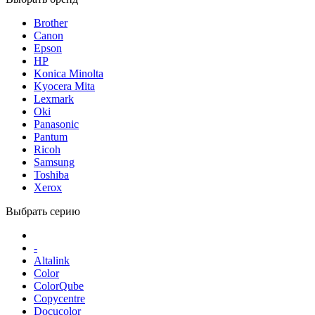
Brother
Canon
Epson
HP
Konica Minolta
Kyocera Mita
Lexmark
Oki
Panasonic
Pantum
Ricoh
Samsung
Toshiba
Xerox
Выбрать серию
-
Altalink
Color
ColorQube
Copycentre
Docucolor