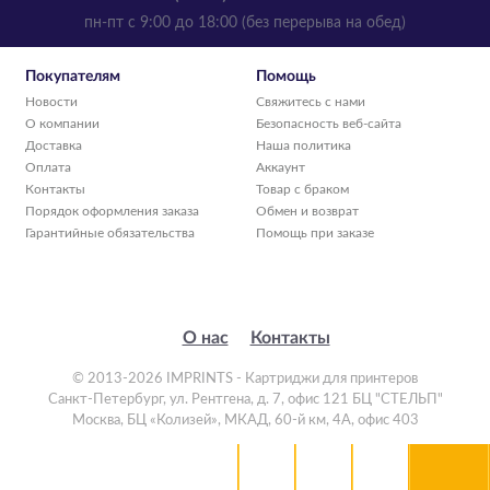
пн-пт с 9:00 до 18:00 (без перерыва на обед)
Покупателям
Помощь
Новости
Свяжитесь с нами
О компании
Безопасность веб-сайта
Доставка
Наша политика
Оплата
Аккаунт
Контакты
Товар с браком
Порядок оформления заказа
Обмен и возврат
Гарантийные обязательства
Помощь при заказе
О нас
Контакты
© 2013-2026 IMPRINTS - Картриджи для принтеров
Санкт-Петербург
,
ул. Рентгена, д. 7, офис 121 БЦ "СТЕЛЬП"
Москва
,
БЦ «Колизей», МКАД, 60-й км, 4А, офис 403