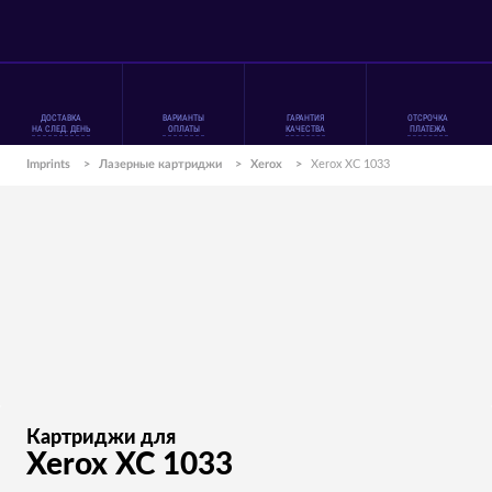
ДОСТАВКА
ВАРИАНТЫ
ГАРАНТИЯ
ОТСРОЧКА
НА СЛЕД. ДЕНЬ
ОПЛАТЫ
КАЧЕСТВА
ПЛАТЕЖА
Imprints
>
Лазерные картриджи
>
Xerox
>
Xerox XC 1033
Картриджи для
Xerox XC 1033