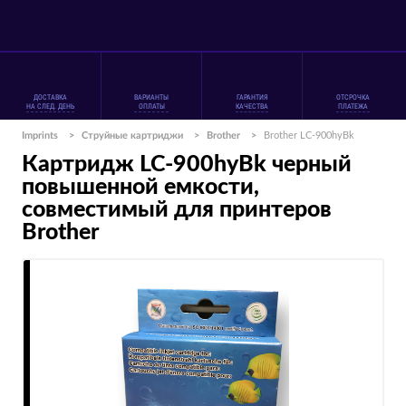
ДОСТАВКА
ВАРИАНТЫ
ГАРАНТИЯ
ОТСРОЧКА
НА СЛЕД. ДЕНЬ
ОПЛАТЫ
КАЧЕСТВА
ПЛАТЕЖА
Imprints
>
Струйные картриджи
>
Brother
>
Brother LC-900hyBk
Картридж LC-900hyBk черный
повышенной емкости,
совместимый для принтеров
Brother