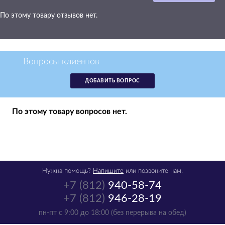
По этому товару отзывов нет.
Картридж Brother
LC-900Y желтый
аналог LC900Y
Вопросы клиентов
р.
590
ДОБАВИТЬ ВОПРОС
в наличии -
получи в пятницу
1
По этому товару вопросов нет.
шт
Нужна помощь?
Напишите
или позвоните нам.
+7 (812)
940-58-74
+7 (812)
946-28-19
Картридж Brother
пн-пт с 9:00 до 18:00 (без перерыва на обед)
LC-900M пурпурный