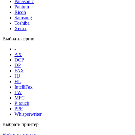
Panasonic
Pantum
Ricoh
Samsung
Toshiba
Xerox
Выбрать серию
-
AX
DCP
DP
FAX
HJ
HL
IntelliFax
LW
MFC
P-touch
PPF
Whisperwriter
Выбрать принтер
Найти картридж