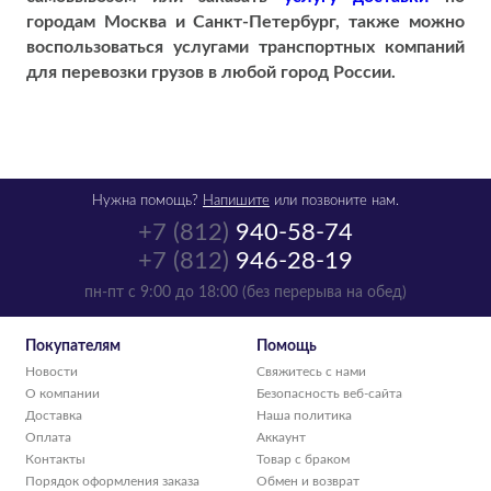
городам
Москва и Санкт-Петербург, также можно
воспользоваться услугами транспортных компаний
для перевозки грузов в любой город России.
Нужна помощь?
Напишите
или позвоните нам.
+7 (812)
940-58-74
+7 (812)
946-28-19
пн-пт с 9:00 до 18:00 (без перерыва на обед)
Покупателям
Помощь
Новости
Свяжитесь с нами
О компании
Безопасность веб-сайта
Доставка
Наша политика
Оплата
Аккаунт
Контакты
Товар с браком
Порядок оформления заказа
Обмен и возврат