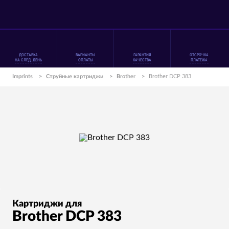
ДОСТАВКА
ВАРИАНТЫ
ГАРАНТИЯ
ОТСРОЧКА
НА СЛЕД. ДЕНЬ
ОПЛАТЫ
КАЧЕСТВА
ПЛАТЕЖА
Imprints
>
Струйные картриджи
>
Brother
>
Brother DCP 383
Картриджи для
Brother DCP 383