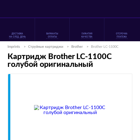
ДОСТАВКА
ВАРИАНТЫ
ГАРАНТИЯ
ОТСРОЧКА
НА СЛЕД. ДЕНЬ
ОПЛАТЫ
КАЧЕСТВА
ПЛАТЕЖА
Imprints
>
Струйные картриджи
>
Brother
>
Brother LC-1100C
Картридж Brother LC-1100C
голубой оригинальный