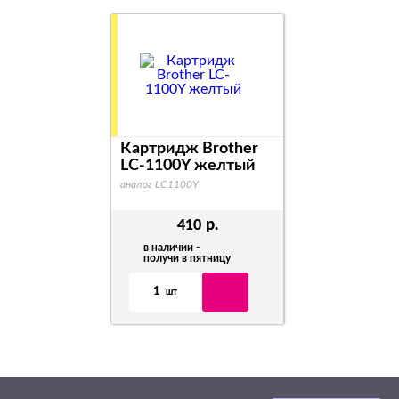
Картридж Brother
LC-1100Y желтый
аналог LC1100Y
р.
410
в наличии -
получи в пятницу
1
шт