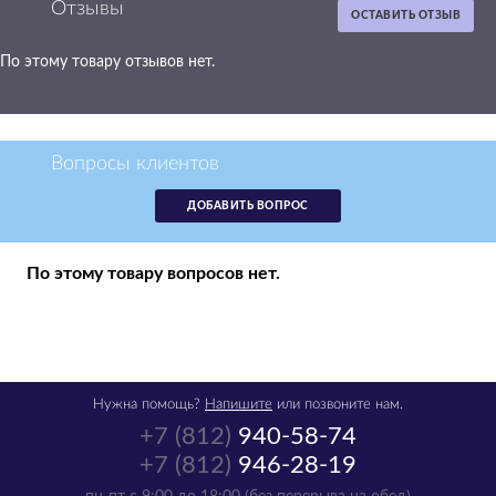
Отзывы
ОСТАВИТЬ ОТЗЫВ
По этому товару отзывов нет.
Картридж Brother
LC-1100M
пурпурный
аналог LC1100M
Вопросы клиентов
р.
410
ДОБАВИТЬ ВОПРОС
в наличии -
получи в пятницу
1
По этому товару вопросов нет.
шт
Нужна помощь?
Напишите
или позвоните нам.
+7 (812)
940-58-74
+7 (812)
946-28-19