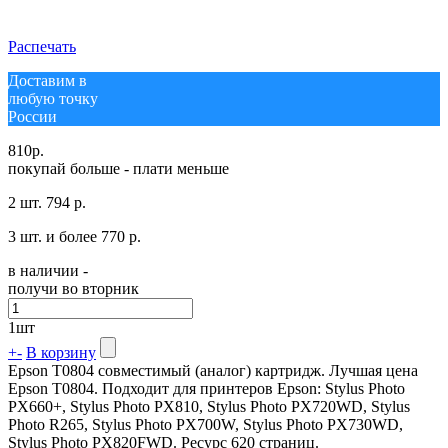
Распечать
Доставим в
любую точку
России
810
р.
покупай больше - плати меньше
2 шт.
794 р.
3 шт. и более
770 р.
в наличии -
получи во вторник
1
шт
+
-
В корзину
Epson T0804 совместимый (аналог) картридж. Лучшая цена
Epson T0804. Подходит для принтеров Epson: Stylus Photo
PX660+, Stylus Photo PX810, Stylus Photo PX720WD, Stylus
Photo R265, Stylus Photo PX700W, Stylus Photo PX730WD,
Stylus Photo PX820FWD. Ресурс 620 страниц.