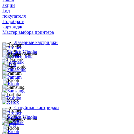
акции
Гид
покупателя
Подобрать
картридж
Мастер выбора принтера
Лазерные картриджи
Струйные картриджи