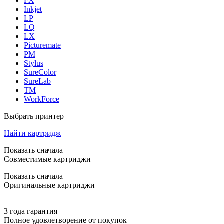
FX
Inkjet
LP
LQ
LX
Picturemate
PM
Stylus
SureColor
SureLab
TM
WorkForce
Выбрать принтер
Найти картридж
Показать сначала
Совместимые картриджи
Показать сначала
Оригинальные картриджи
3 года гарантия
Полное удовлетворение от покупок