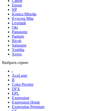
Canon
Epson
HP
Konica Minolta
Kyocera Mita
Lexmark
Oki
Panasonic
Pantum
Ricoh
Samsung
Toshiba
Xerox
Выбрать серию
-
AcuLaser
B
Color Proofer
DFX
EPL
Expression
Expression Home
Expression Premium