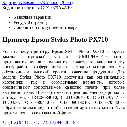
Картридж Epson T079A набор (6 ей)
Код производителя:
C13T079A4A10
6 месяцев гарантии
Ресурс
0 страниц
Сообщить о поступлении товара
Принтер Epson Stylus Photo PX710
Если вашему принтеру Epson Stylus Photo PX710 требуется
замена картриджей, магазин «ИМПРИНТС» готов
предложить лучшие варианты. Благодаря многолетнему
опыту работы в сфере поставок расходных материалов, мы
обеспечиваем высокий уровень качества продукции. Для
модели Stylus Photo PX710 доступны как оригинальные
картриджи, так и совместимые варианты, которые
обеспечивают сопоставимое качество печати при более
выгодной цене. В ассортименте представлены картриджи с
артикулами: C13T08034010, C13T08064010, C13T079A4A10,
T079320, C13T08044010, C13T08014010, C13T07954010.
Обратите внимание, что обозначения артикулов могут быть
представлены в сокращенной форме.
+7 (812)
940-58-74
,
+7 (812)
946-28-19