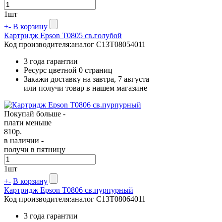
1
шт
+
-
В корзину
Картридж Epson T0805 св.голубой
Код производителя:
аналог C13T08054011
3 года гарантии
Ресурс цветной
0 страниц
Закажи доставку на завтра, 7 августа
или получи товар в нашем магазине
Покупай больше -
плати меньше
810
р.
в наличии -
получи в пятницу
1
шт
+
-
В корзину
Картридж Epson T0806 св.пурпурный
Код производителя:
аналог C13T08064011
3 года гарантии