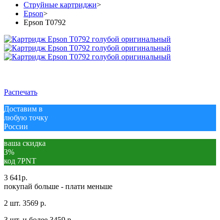
Струйные картриджи
>
Epson
>
Epson T0792
Распечать
Доставим в
любую точку
России
ваша скидка
3%
код 7PNT
3 641
р.
покупай больше - плати меньше
2 шт.
3569 р.
3 шт. и более
3459 р.