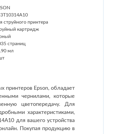
PSON
3T10314A10
я струйного принтера
руйный картридж
рный
035 страниц
.90 мл
шт
х принтеров Epson, обладает
венными чернилами, которые
венную цветопередачу. Для
дробными характеристиками,
14A10 для вашего устройства
онлайн. Покупая продукцию в