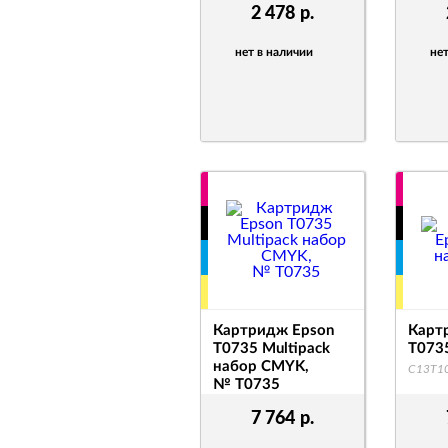
2 478
р.
нет в наличии
нет
Картридж Epson
Карт
T0735 Multipack
T073
набор CMYK,
C13T1
№ T0735
C13T10554A10
7 764
р.