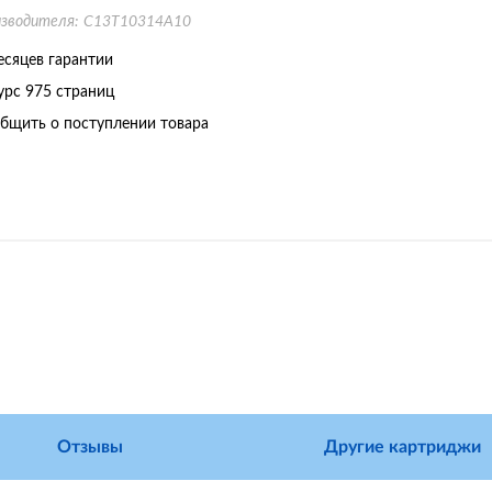
изводителя:
C13T10314A10
есяцев гарантии
урс
975 страниц
бщить о поступлении товара
Отзывы
Другие картриджи