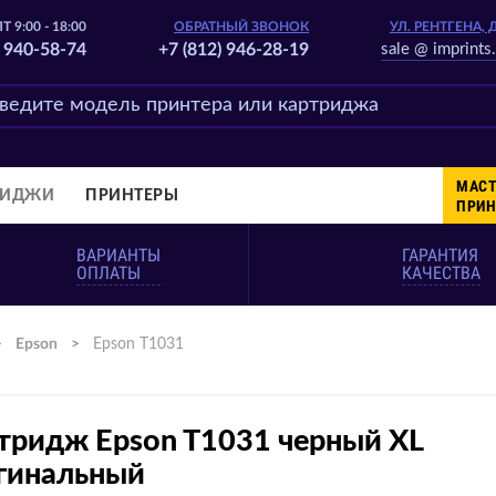
Т 9:00 - 18:00
ОБРАТНЫЙ ЗВОНОК
УЛ. РЕНТГЕНА, 
) 940-58-74
+7 (812) 946-28-19
sale @ imprints.
МАСТ
РИДЖИ
ПРИНТЕРЫ
ПРИН
ВАРИАНТЫ
ГАРАНТИЯ
ОПЛАТЫ
КАЧЕСТВА
>
Epson
>
Epson T1031
тридж Epson T1031 черный XL
гинальный