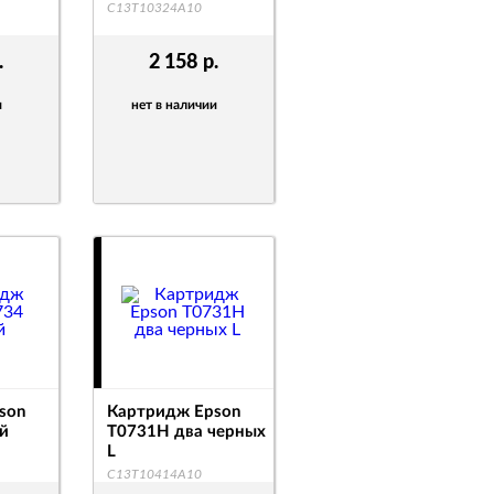
C13T10324A10
.
2 158
р.
и
нет в наличии
son
Картридж Epson
й
T0731H два черных
L
C13T10414A10