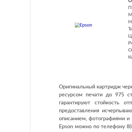
О
П
М
Н
Т
Ц
Р
О
К
Оригинальный картридж черн
ресурсом печати до 975 с
гарантируют стойкость от
предоставления исчерпыва
описанием, фотографиями и
Epson можно по телефону 8(