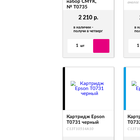
набор CMYK,
аналог
№ T0735
аналог C13T10554A10
2 210
р.
в наличии -
в н
получи в четверг
пол
1
1
шт
Картридж Epson
Карт
T0731 черный
T073
C13T10514A10
C13T1