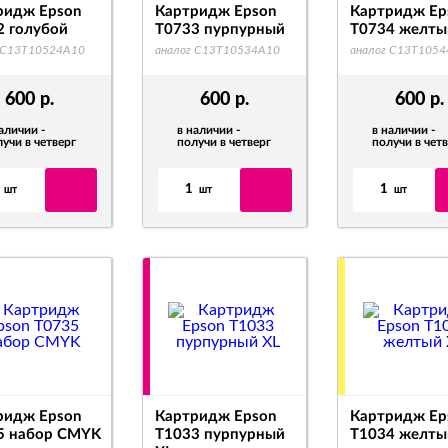
ридж Epson
Картридж Epson
Картридж Ep
2 голубой
T0733 пурпурный
T0734 желты
 C13T10524A10
аналог C13T10534A10
аналог C13T105
600
р.
600
р.
600
р.
аличии -
в наличии -
в наличии -
учи в четверг
получи в четверг
получи в чет
1
1
шт
шт
шт
ридж Epson
Картридж Epson
Картридж Ep
5 набор CMYK
T1033 пурпурный
T1034 желты