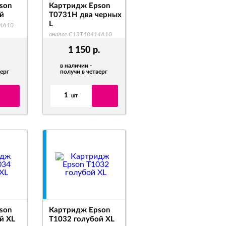
son
Картридж Epson
й
T0731H два черных
L
44A10
аналог C13T10414A10
1 150
р.
в наличии -
верг
получи в четверг
1
шт
son
Картридж Epson
й XL
T1032 голубой XL