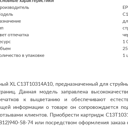
сновные характеристики
роизводитель
E
одель
C1
азначение
дл
ип
ст
вет отпечатка
че
есурс
1 
бъем
25
оличество в упаковке
1 
ый XL C13T10314A10, предназначенный для струйны
траниц. Данная модель заправлена высококачест
печатков к выцветанию и обеспечивают естест
ющей информации о товаре он сопровождается по
 отзывами клиентов. Приобрести картридж C13T103
812)940-58-74 или посредством оформления заказа 