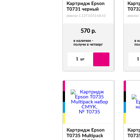
Картридж Epson
Карт
T0731 черный
T073
аналог C13T10514A10
аналог
570
р.
в наличии -
в н
получи в четверг
пол
1
1
шт
Картридж Epson
Карт
T0735 Multipack
T073