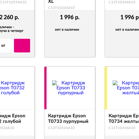
XL
 C13T10554A10
C13T10344A10
C13T10334A10
2 260
р.
1 996
р.
1 996
р
аличии -
нет в наличии
нет в наличи
учи в четверг
шт
ридж Epson
Картридж Epson
Картридж Ep
2 голубой
T0733 пурпурный
T0734 желты
0524A10
C13T10534A10
C13T10544A10