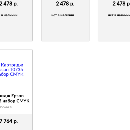
2 478
р.
2 478
р.
2 478
р
 в наличии
нет в наличии
нет в наличи
ридж Epson
5 набор CMYK
0554A10
7 764
р.