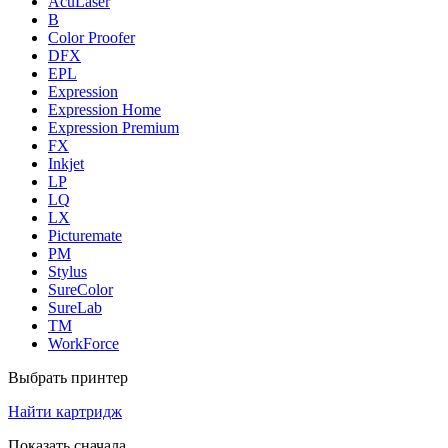
AcuLaser
B
Color Proofer
DFX
EPL
Expression
Expression Home
Expression Premium
FX
Inkjet
LP
LQ
LX
Picturemate
PM
Stylus
SureColor
SureLab
TM
WorkForce
Выбрать принтер
Найти картридж
Показать сначала