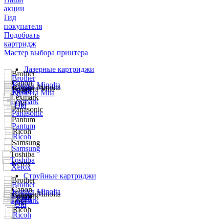
акции
Гид
покупателя
Подобрать
картридж
Мастер выбора принтера
Лазерные картриджи
Струйные картриджи