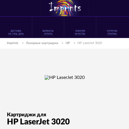
ДОСТАВКА
ВАРИАНТЫ
ГАРАНТИЯ
ОТСРОЧКА
НА СЛЕД. ДЕНЬ
ОПЛАТЫ
КАЧЕСТВА
ПЛАТЕЖА
Imprints
>
Лазерные картриджи
>
HP
>
HP LaserJet 3020
Картриджи для
HP LaserJet 3020