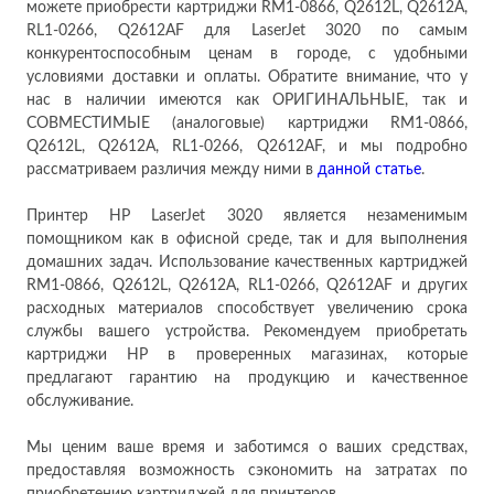
можете приобрести картриджи RM1-0866, Q2612L, Q2612A,
RL1-0266, Q2612AF для LaserJet 3020 по самым
конкурентоспособным ценам в городе, с удобными
условиями доставки и оплаты. Обратите внимание, что у
нас в наличии имеются как ОРИГИНАЛЬНЫЕ, так и
СОВМЕСТИМЫЕ (аналоговые) картриджи RM1-0866,
Q2612L, Q2612A, RL1-0266, Q2612AF, и мы подробно
рассматриваем различия между ними в
данной статье
.
Принтер HP LaserJet 3020 является незаменимым
помощником как в офисной среде, так и для выполнения
домашних задач. Использование качественных картриджей
RM1-0866, Q2612L, Q2612A, RL1-0266, Q2612AF​ и других
расходных материалов способствует увеличению срока
службы вашего устройства. Рекомендуем приобретать
картриджи HP в проверенных магазинах, которые
предлагают гарантию на продукцию и качественное
обслуживание.
Мы ценим ваше время и заботимся о ваших средствах,
предоставляя возможность сэкономить на затратах по