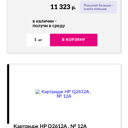
11 323
Покупай больше -
р.
плати меньше
в наличии -
получи в среду
1
В КОРЗИНУ
шт
Картридж HP Q2612A , № 12A