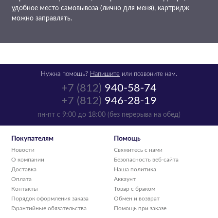
удобное место самовывоза (лично для меня), картридж
можно заправлять.
Нужна помощь?
Напишите
или позвоните нам.
+7 (812)
940-58-74
+7 (812)
946-28-19
пн-пт с 9:00 до 18:00 (без перерыва на обед)
Покупателям
Помощь
Новости
Свяжитесь с нами
О компании
Безопасность веб-сайта
Доставка
Наша политика
Оплата
Аккаунт
Контакты
Товар с браком
Порядок оформления заказа
Обмен и возврат
Гарантийные обязательства
Помощь при заказе