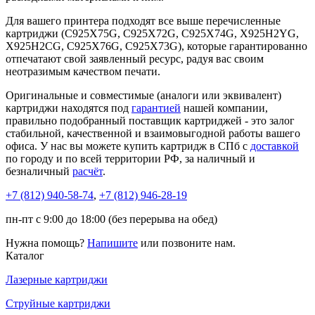
Для вашего принтера подходят все выше перечисленные
картриджи (C925X75G, C925X72G, C925X74G, X925H2YG,
X925H2CG, C925X76G, C925X73G), которые гарантированно
отпечатают свой заявленный ресурс, радуя вас своим
неотразимым качеством печати.
Оригинальные и совместимые (аналоги или эквивалент)
картриджи находятся под
гарантией
нашей компании,
правильно подобранный поставщик картриджей - это залог
стабильной, качественной и взаимовыгодной работы вашего
офиса. У нас вы можете купить картридж в СПб с
доставкой
по городу и по всей территории РФ, за наличный и
безналичный
расчёт
.
+7 (812)
940-58-74
,
+7 (812)
946-28-19
пн-пт с 9:00 до 18:00 (без перерыва на обед)
Нужна помощь?
Напишите
или позвоните нам.
Каталог
Лазерные картриджи
Струйные картриджи