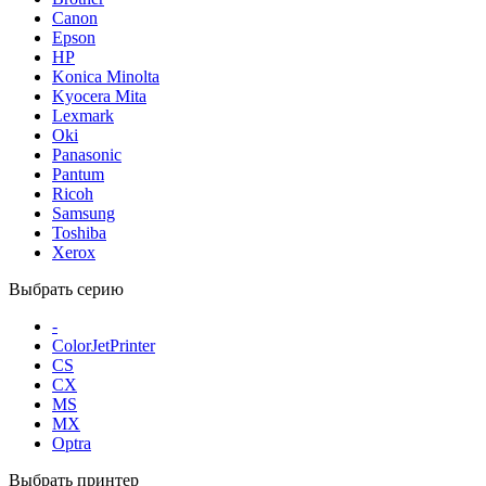
Canon
Epson
HP
Konica Minolta
Kyocera Mita
Lexmark
Oki
Panasonic
Pantum
Ricoh
Samsung
Toshiba
Xerox
Выбрать серию
-
ColorJetPrinter
CS
CX
MS
MX
Optra
Выбрать принтер