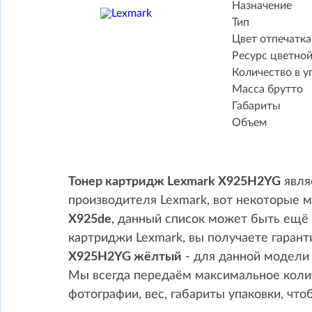
Назначение
Тип
Цвет отпечатка
Ресурс цветно
Количество в у
Масса брутто
Габариты
Объем
Тонер картридж Lexmark X925H2YG
явля
производителя Lexmark, вот некоторые 
X925de
, данный список может быть ещё
картриджи Lexmark, вы получаете гарант
X925H2YG жёлтый
- для данной модели 
Мы всегда передаём максимальное коли
фотографии, вес, габариты упаковки, чт