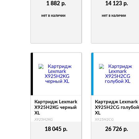
1 882
р.
14 123
р.
нет в наличии
нет в наличии
Картридж Lexmark
Картридж Lexmark
X925H2KG черный
X925H2CG голубой
XL
XL
X925H2KG
X925H2CG
18 045
р.
26 726
р.