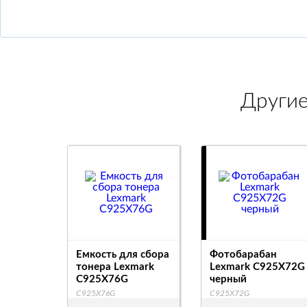
Други
Емкость для сбора
Фотобарабан
тонера Lexmark
Lexmark C925X72G
C925X76G
черный
C925X76G
C925X72G