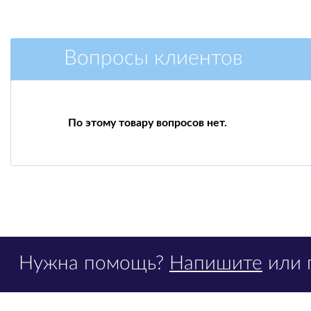
Вопросы клиентов
По этому товару вопросов нет.
Нужна помощь?
Напишите
или 