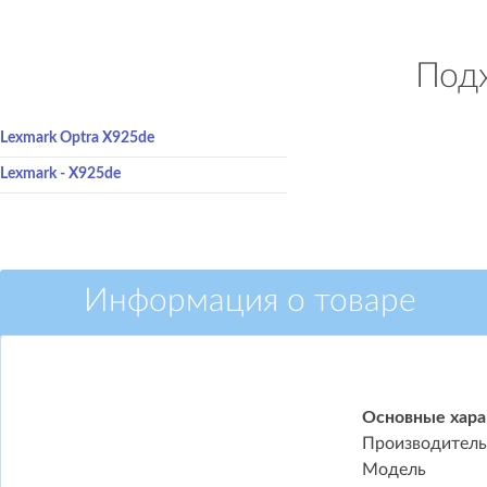
Подх
Lexmark Optra X925de
Lexmark - X925de
Информация о товаре
Основные хара
Производитель
Модель