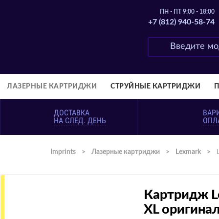
ПН - ПТ 9:00 - 18:00
+7 (812) 940-58-74
ЛАЗЕРНЫЕ КАРТРИДЖИ
СТРУЙНЫЕ КАРТРИДЖИ
ДОСТАВКА
ВАР
НА СЛЕД. ДЕНЬ
ОПЛ
Imprints
>
Лазерные картриджи
>
Lexmark
>
Картридж 
XL оригина