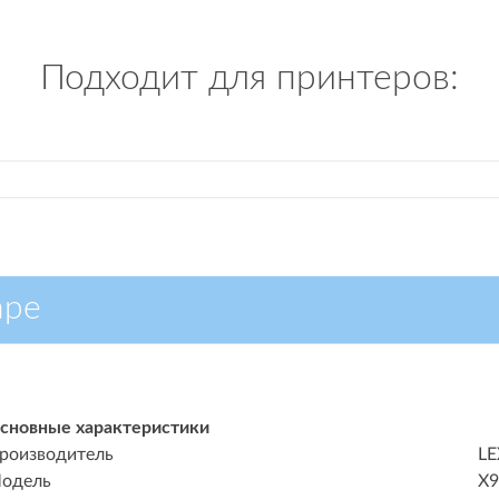
Подходит для принтеров:
аре
сновные характеристики
роизводитель
L
одель
X