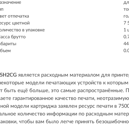
азначение
дл
ип
то
вет отпечатка
го
есурс цветной
7 
оличество в упаковке
1 
асса брутто
0.
абариты
44
бъем
0.
25H2CG
является расходным материалом для принте
 некоторые модели печатающих устройств к которым
ет быть ещё больше, это самые распространённые. 
аете гарантированное качество печати, неотразимую 
ной модели картриджа заявлен ресурс печати в 7500
льное количество информации по расходным матери
паковки, чтобы вам было легче принять безошибочно