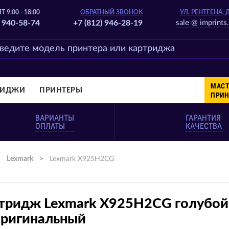
Т 9:00 - 18:00
ОБРАТНЫЙ ЗВОНОК
УЛ. РЕНТГЕНА, 
) 940-58-74
+7 (812) 946-28-19
sale @ imprints.
МАСТ
РИДЖИ
ПРИНТЕРЫ
ПРИН
ВАРИАНТЫ
ГАРАНТИЯ
ОПЛАТЫ
КАЧЕСТВА
>
Lexmark
>
Lexmark X925H2CG
тридж Lexmark X925H2CG голубой
оригинальный