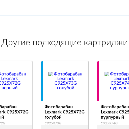
Другие подходящие картриджи
барабан
Фотобарабан
Фотобарабан
ark C925X72G
Lexmark C925X73G
Lexmark C92
ый
голубой
пурпурный
72G
C925X73G
C925X74G