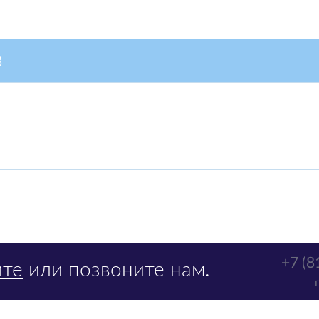
в
+7 (8
те
или позвоните нам.