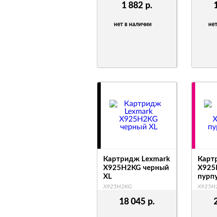
1 882
р.
нет в наличии
нет
Картридж Lexmark
Карт
X925H2KG черный
X92
XL
пурп
X925H2KG
X925H
18 045
р.