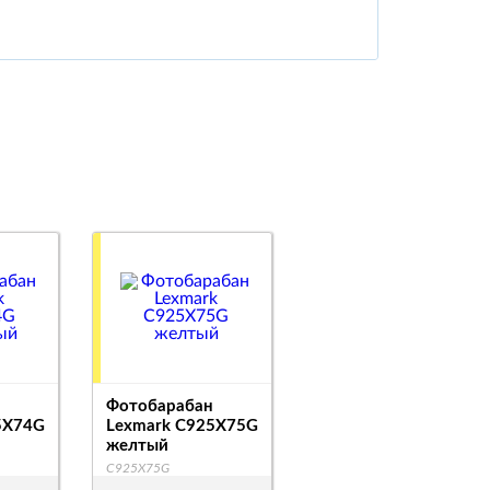
Фотобарабан
5X74G
Lexmark C925X75G
желтый
C925X75G