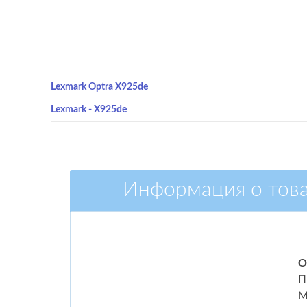
Lexmark Optra X925de
Lexmark - X925de
Информация о тов
О
П
М