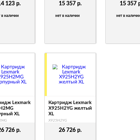
14 123
р.
15 357
р.
15 357
 в наличии
нет в наличии
нет в наличи
ридж Lexmark
Картридж Lexmark
5H2MG
X925H2YG желтый
урный XL
XL
2MG
X925H2YG
26 726
р.
26 726
р.