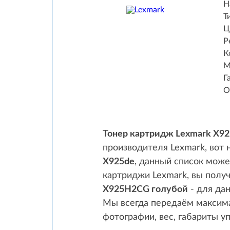
Н
Т
Ц
Р
К
М
Г
О
Тонер картридж Lexmark X9
производителя Lexmark, вот
X925de
, данный список мож
картриджи Lexmark, вы получ
X925H2CG голубой
- для дан
Мы всегда передаём максима
фотографии, вес, габариты у