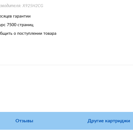
изводителя:
X925H2CG
есяцев гарантии
урс
7500 страниц
бщить о поступлении товара
Отзывы
Другие картриджи