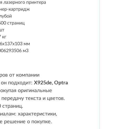
я лазерного принтера
нер-картридж
лубой
500 страниц
шт
7 кг
6x137x103 мм
006293506 м3
ров от компании
 он подходит:
X925de, Optra
Покупая оригинальные
передачу текста и цветов.
 страниц.
алам: характеристики,
е решение о покупке.