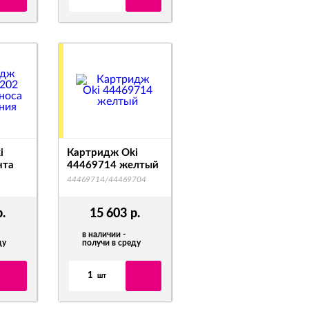
i
Картридж Oki
нта
44469714 желтый
44469714/44469704
р.
15 603
р.
в наличии -
ду
получи в среду
1
шт