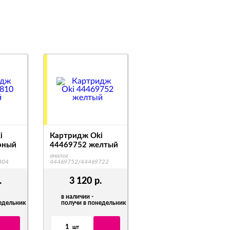
i
Картридж Oki
рный
44469752 желтый
аналог
804
44469752/44469722
.
3 120
р.
в наличии -
недельник
получи в понедельник
1
шт