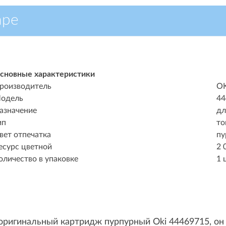
аре
сновные характеристики
роизводитель
OK
одель
44
азначение
дл
ип
то
вет отпечатка
пу
есурс цветной
2 
оличество в упаковке
1 
 оригинальный картридж пурпурный Oki 44469715, он