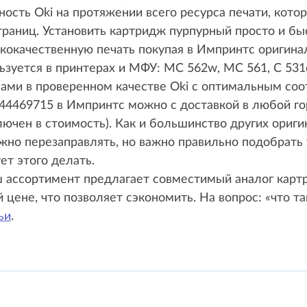
ость Oki на протяжении всего ресурса печати, кото
траниц. Установить картридж пурпурный просто и бы
кокачественную печать покупая в Импринтс оригин
ьзуется в принтерах и МФУ: MC 562w, MC 561, C 53
сами в проверенном качестве Oki с оптимальным соо
44469715 в Импринтс можно с доставкой в любой го
ючен в стоимость). Как и большинство других ориги
но перезаправлять, но важно правильно подобрать т
ет этого делать.
ш ассортимент предлагает совместимый аналог карт
й цене, что позволяет сэкономить. На вопрос: «что 
ьи
.