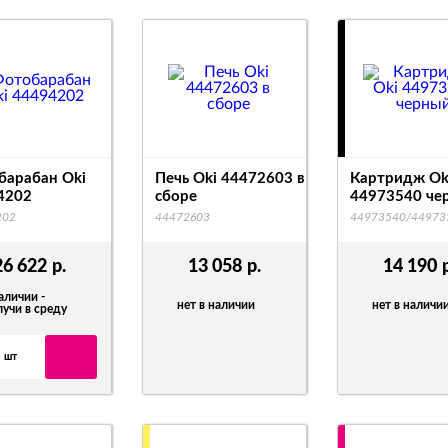
барабан Oki
Печь Oki 44472603 в
Картридж Ok
4202
сборе
44973540 че
202
44472603
44973540/44973
26 622
р.
13 058
р.
14 190
аличии -
нет в наличии
нет в наличи
лучи в среду
шт