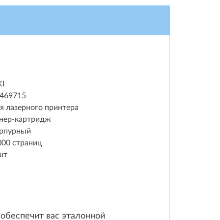
I
469715
я лазерного принтера
нер-картридж
рпурный
000 страниц
шт
 обеспечит вас эталонной