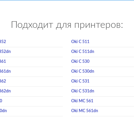
Подходит для принтеров:
352
Oki C 511
352dn
Oki C 511dn
361
Oki C 530
361dn
Oki C 530dn
362
Oki C 531
362dn
Oki C 531dn
10
Oki MC 561
10dn
Oki MC 561dn