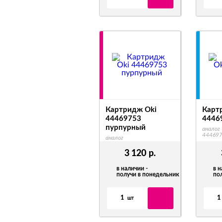
Картридж Oki
Карт
44469753
4446
пурпурный
аналог
44469
аналог
44469753/44469723
3 120
р.
в наличии -
в н
получи в понедельник
по
1
1
шт