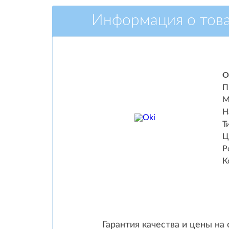
Информация о тов
О
П
М
Н
Т
Ц
Р
К
Гарантия качества и цены на