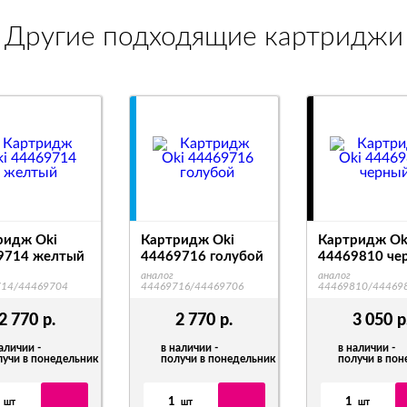
Другие подходящие картриджи
ридж Oki
Картридж Oki
Картридж Ok
9714 желтый
44469716 голубой
44469810 че
аналог
аналог
714/44469704
44469716/44469706
44469810/44469
2 770
р.
2 770
р.
3 050
р
аличии -
в наличии -
в наличии -
лучи в понедельник
получи в понедельник
получи в по
1
1
шт
шт
шт