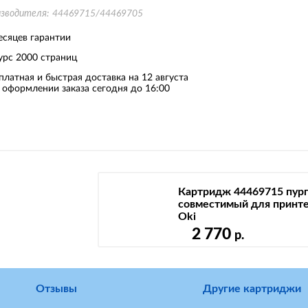
изводителя:
44469715/44469705
есяцев гарантии
урс
2000 страниц
платная и быстрая доставка на 12 августа
 оформлении заказа сегодня до 16:00
Картридж 44469715 пур
совместимый для принт
Oki
2 770
р.
Отзывы
Другие картриджи