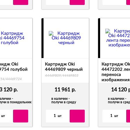
ридж Oki
Картридж Oki
Картридж Ok
9754 голубой
44469809 черный
44472202 ле
переноса
44469809/44469803
754/44469724
изображения
44472202
3 120
р.
11 961
р.
14 120
аличии -
в наличии -
в наличии -
лучи в понедельник
получи в среду
получи в сре
1
1
шт
шт
шт