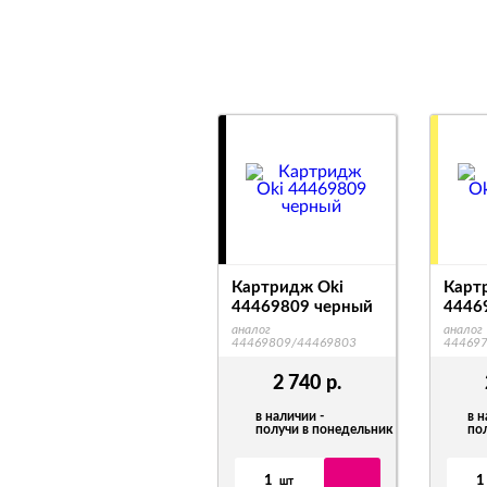
Картридж Oki
Карт
44469809 черный
4446
аналог
аналог
44469809/44469803
44469
2 740
р.
в наличии -
в н
получи в понедельник
по
1
1
шт