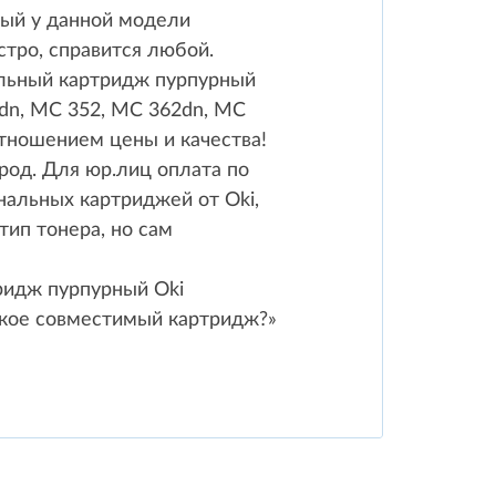
рый у данной модели
стро, справится любой.
альный картридж пурпурный
1dn, MC 352, MC 362dn, MC
тношением цены и качества!
род. Для юр.лиц оплата по
нальных картриджей от Oki,
ип тонера, но сам
ридж пурпурный Oki
такое совместимый картридж?»