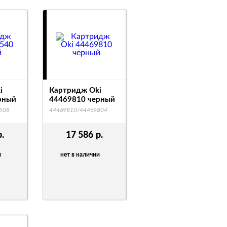
i
Картридж Oki
рный
44469810 черный
508
44469810/44469804
р.
17 586
р.
и
нет в наличии