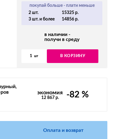
покупай больше - плати меньше
2 шт.
15325 р.
3 шт. и более
14856 р.
в наличии -
получи в среду
1
В КОРЗИНУ
шт
пурный,
еров
экономия
-82 %
12 867 р.
Оплата и возврат