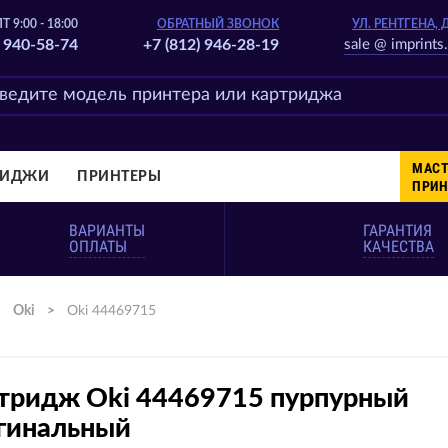
Т 9:00 - 18:00
ОБРАТНЫЙ ЗВОНОК
УЛ. РЕНТГЕНА, 
) 940-58-74
+7 (812) 946-28-19
sale @ imprints.
МАСТ
РИДЖИ
ПРИНТЕРЫ
ПРИН
ВАРИАНТЫ
ГАРАНТИЯ
ОПЛАТЫ
КАЧЕСТВА
>
Oki
>
Oki 44469715
тридж Oki 44469715 пурпурный
гинальный