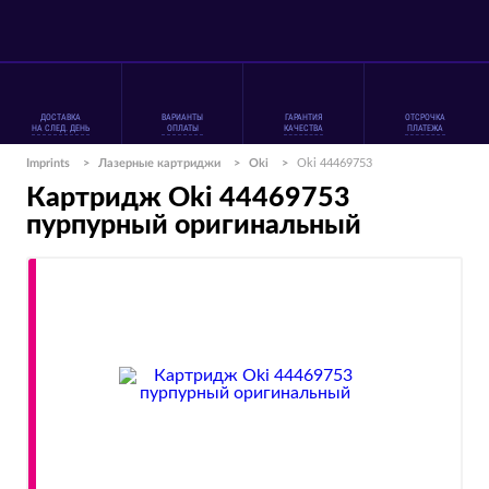
ДОСТАВКА
ВАРИАНТЫ
ГАРАНТИЯ
ОТСРОЧКА
НА СЛЕД. ДЕНЬ
ОПЛАТЫ
КАЧЕСТВА
ПЛАТЕЖА
Imprints
>
Лазерные картриджи
>
Oki
>
Oki 44469753
Картридж Oki 44469753
пурпурный оригинальный