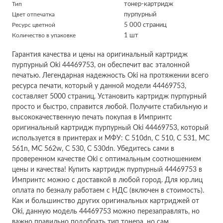
Тип
тонер-картридж
Цвет отпечатка
пурпурный
Ресурс цветной
5 000 страниц
Количество в упаковке
1 шт
Гарантия качества и цены на оригинальный картридж
пурпурный Oki 44469753, он обеспечит вас эталонной
печатью. Легендарная надежность Oki на протяжении всего
ресурса печати, который у данной модели 44469753,
составляет 5000 страниц. Установить картридж пурпурный
просто и быстро, справится любой. Получите стабильную и
высококачественную печать покупая в Импринтс
оригинальный картридж пурпурный Oki 44469753, который
используется в принтерах и МФУ: C 510dn, C 510, C 531, MC
561n, MC 562w, C 530, C 530dn. Убедитесь сами в
проверенном качестве Oki с оптимальным соотношением
цены и качества! Купить картридж пурпурный 44469753 в
Импринтс можно с доставкой в любой город. Для юр.лиц
оплата по безналу работаем с НДС (включен в стоимость).
Как и большинство других оригинальных картриджей от
Oki, данную модель 44469753 можно перезаправлять, но
важно правильно подобрать тип тонера, но сам