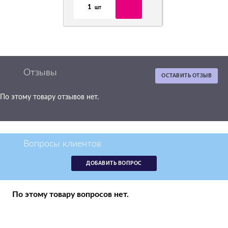
1
шт
Отзывы
ОСТАВИТЬ ОТЗЫВ
По этому товару отзывов нет.
Картридж Oki
44469714 желтый
аналог 44469714/44469704
Вопросы клиентов
р.
2 770
ДОБАВИТЬ ВОПРОС
в наличии -
получи в понедельник
1
По этому товару вопросов нет.
шт