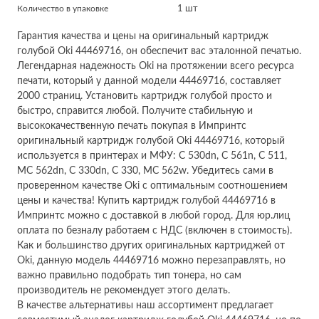
Количество в упаковке
1 шт
Гарантия качества и цены на оригинальный картридж
голубой Oki 44469716, он обеспечит вас эталонной печатью.
Легендарная надежность Oki на протяжении всего ресурса
печати, который у данной модели 44469716, составляет
2000 страниц. Установить картридж голубой просто и
быстро, справится любой. Получите стабильную и
высококачественную печать покупая в Импринтс
оригинальный картридж голубой Oki 44469716, который
используется в принтерах и МФУ: C 530dn, C 561n, C 511,
MC 562dn, C 330dn, C 330, MC 562w. Убедитесь сами в
проверенном качестве Oki с оптимальным соотношением
цены и качества! Купить картридж голубой 44469716 в
Импринтс можно с доставкой в любой город. Для юр.лиц
оплата по безналу работаем с НДС (включен в стоимость).
Как и большинство других оригинальных картриджей от
Oki, данную модель 44469716 можно перезаправлять, но
важно правильно подобрать тип тонера, но сам
производитель не рекомендует этого делать.
В качестве альтернативы наш ассортимент предлагает