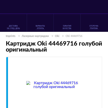
ДОСТАВКА
ВАРИАНТЫ
ГАРАНТИЯ
ОТСРОЧКА
НА СЛЕД. ДЕНЬ
ОПЛАТЫ
КАЧЕСТВА
ПЛАТЕЖА
Imprints
>
Лазерные картриджи
>
Oki
>
Oki 44469716
Картридж Oki 44469716 голубой
оригинальный