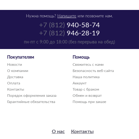
Нужна помощь?
Напишите
или позвоните нам.
+7 (812)
940-58-74
+7 (812)
946-28-19
Картридж Oki
пн-пт с 9:00 до 18:00 (без перерыва на обед)
44469715
пурпурный
Покупателям
Помощь
аналог 44469715/44469705
Новости
Свяжитесь с нами
р.
2 770
О компании
Безопасность веб-сайта
в наличии -
Доставка
Наша политика
получи в понедельник
Оплата
Аккаунт
Контакты
Товар с браком
1
шт
Порядок оформления заказа
Обмен и возврат
Гарантийные обязательства
Помощь при заказе
О нас
Контакты