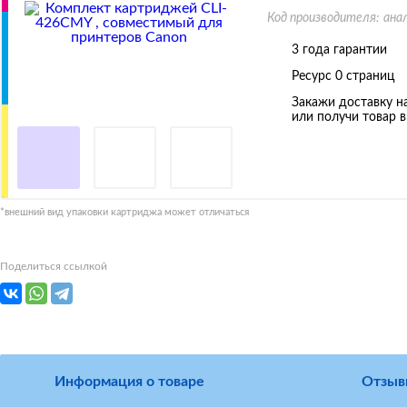
Код производителя:
ана
3 года гарантии
Ресурс
0 страниц
Закажи доставку на
или получи товар 
*внешний вид упаковки картриджа может отличаться
Поделиться ссылкой
Информация о товаре
Отзыв