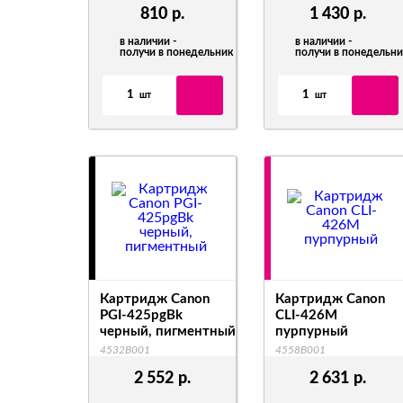
810
р.
1 430
р.
в наличии -
в наличии -
получи в понедельник
получи в понедельн
1
1
шт
шт
Картридж Canon
Картридж Canon
PGI-425pgBk
CLI-426M
черный, пигментный
пурпурный
4532B001
4558B001
2 552
р.
2 631
р.