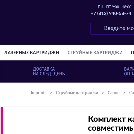
ПН - ПТ 9:00 - 18:00
+7 (812) 940-58-74
ЛАЗЕРНЫЕ КАРТРИДЖИ
СТРУЙНЫЕ КАРТРИДЖИ
ДОСТАВКА
ВАР
НА СЛЕД. ДЕНЬ
ОПЛ
Imprints
>
Струйные картриджи
>
Canon
>
Ca
Комплект к
совместимы