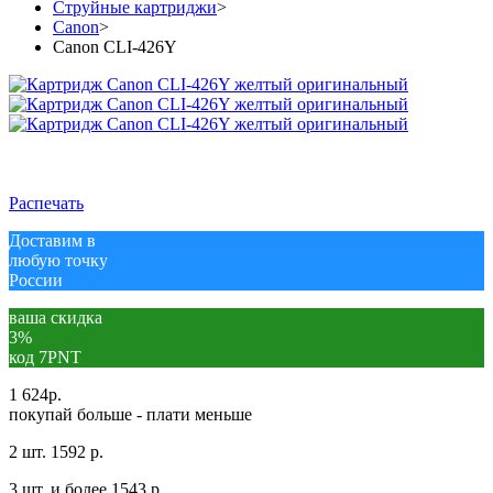
Струйные картриджи
>
Canon
>
Canon CLI-426Y
Распечать
Доставим в
любую точку
России
ваша скидка
3%
код 7PNT
1 624
р.
покупай больше - плати меньше
2 шт.
1592 р.
3 шт. и более
1543 р.