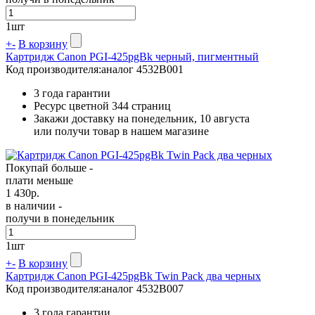
1
шт
+
-
В корзину
Картридж Canon PGI-425pgBk черный, пигментный
Код производителя:
аналог 4532B001
3 года гарантии
Ресурс цветной
344 страниц
Закажи доставку на понедельник, 10 августа
или получи товар в нашем магазине
Покупай больше -
плати меньше
1 430
р.
в наличии -
получи в понедельник
1
шт
+
-
В корзину
Картридж Canon PGI-425pgBk Twin Pack два черных
Код производителя:
аналог 4532B007
3 года гарантии