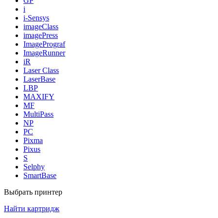
GP
i
i-Sensys
imageClass
imagePress
ImagePrograf
ImageRunner
iR
Laser Class
LaserBase
LBP
MAXIFY
MF
MultiPass
NP
PC
Pixma
Pixus
S
Selphy
SmartBase
Выбрать принтер
Найти картридж