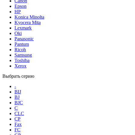
Canon
Epson
HP
Konica Minolta
Kyocera Mita
Lexmark
Oki
Panasonic
Pantum
Ricoh
Samsung
Toshiba
Xerox
Выбрать серию
-
BIJ
BJ
BJC
C
CLC
CP
Fax
FC