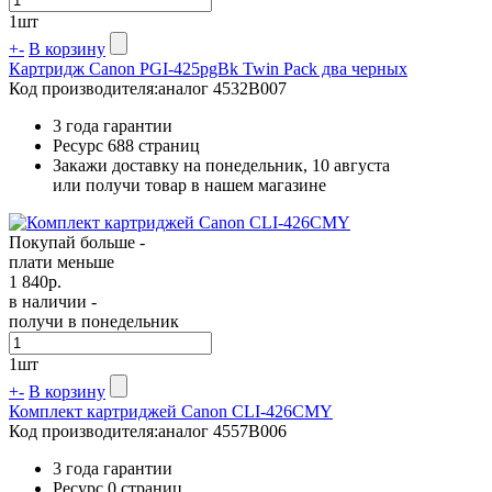
1
шт
+
-
В корзину
Картридж Canon PGI-425pgBk Twin Pack два черных
Код производителя:
аналог 4532B007
3 года гарантии
Ресурс
688 страниц
Закажи доставку на понедельник, 10 августа
или получи товар в нашем магазине
Покупай больше -
плати меньше
1 840
р.
в наличии -
получи в понедельник
1
шт
+
-
В корзину
Комплект картриджей Canon CLI-426CMY
Код производителя:
аналог 4557B006
3 года гарантии
Ресурс
0 страниц