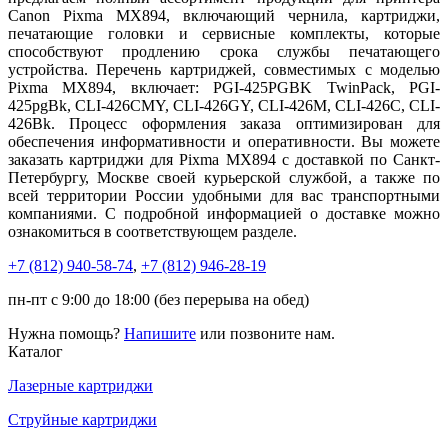
Canon Pixma MX894, включающий чернила, картриджи,
печатающие головки и сервисные комплекты, которые
способствуют продлению срока службы печатающего
устройства. Перечень картриджей, совместимых с моделью
Pixma MX894, включает: PGI-425PGBK TwinPack, PGI-
425pgBk, CLI-426CMY, CLI-426GY, CLI-426M, CLI-426C, CLI-
426Bk. Процесс оформления заказа оптимизирован для
обеспечения информативности и оперативности. Вы можете
заказать картриджи для Pixma MX894 с доставкой по Санкт-
Петербургу, Москве своей курьерской службой, а также по
всей территории России удобными для вас транспортными
компаниями. С подробной информацией о доставке можно
ознакомиться в соответствующем разделе.
+7 (812)
940-58-74
,
+7 (812)
946-28-19
пн-пт с 9:00 до 18:00 (без перерыва на обед)
Нужна помощь?
Напишите
или позвоните нам.
Каталог
Лазерные картриджи
Струйные картриджи