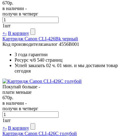
670
р.
в наличии -
получи в четверг
1
шт
+
-
В корзину
Картридж Canon CLI-426Bk черный
Код производителя:
аналог 4556B001
3 года гарантии
Ресурс ч/б
540 страниц
Успей заказать 02 ч. 01 мин. и мы доставим товар
сегодня
Покупай больше -
плати меньше
670
р.
в наличии -
получи в четверг
1
шт
+
-
В корзину
Картридж Canon CLI-426C голубой