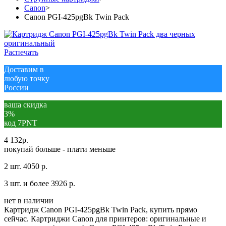
Canon
>
Canon PGI-425pgBk Twin Pack
Распечать
Доставим в
любую точку
России
ваша скидка
3%
код 7PNT
4 132
р.
покупай больше - плати меньше
2 шт.
4050 р.
3 шт. и более
3926 р.
нет в наличии
Картридж Canon PGI-425pgBk Twin Pack, купить прямо
сейчас. Картриджи Canon для принтеров: оригинальные и