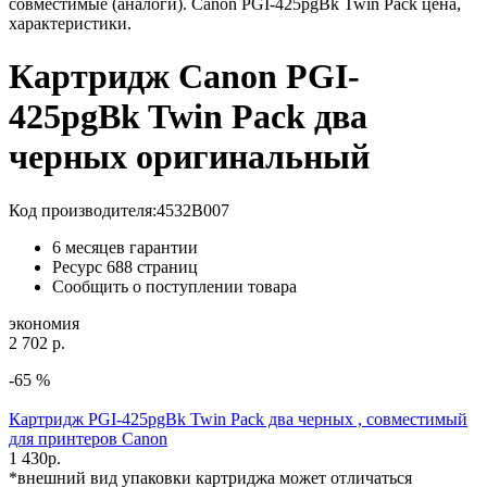
совместимые (аналоги). Canon PGI-425pgBk Twin Pack цена,
характеристики.
Картридж Canon PGI-
425pgBk Twin Pack два
черных оригинальный
Код производителя:
4532B007
6 месяцев гарантии
Ресурс
688 страниц
Сообщить о поступлении товара
экономия
2 702 р.
-65 %
Картридж PGI-425pgBk Twin Pack два черных , совместимый
для принтеров Canon
1 430
р.
*внешний вид упаковки картриджа может отличаться