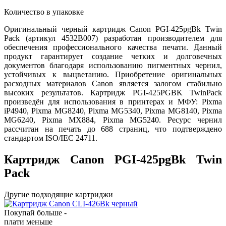
Количество в упаковке
Оригинальный черный картридж Canon PGI-425pgBk Twin
Pack (артикул 4532B007) разработан производителем для
обеспечения профессионального качества печати. Данный
продукт гарантирует создание четких и долговечных
документов благодаря использованию пигментных чернил,
устойчивых к выцветанию. Приобретение оригинальных
расходных материалов Canon является залогом стабильно
высоких результатов. Картридж PGI-425PGBK TwinPack
произведён для использования в принтерах и МФУ: Pixma
iP4940, Pixma MG8240, Pixma MG5340, Pixma MG8140, Pixma
MG6240, Pixma MX884, Pixma MG5240. Ресурс чернил
рассчитан на печать до 688 страниц, что подтверждено
стандартом ISO/IEC 24711.
Картридж Canon PGI-425pgBk Twin
Pack
Другие подходящие картриджи
Покупай больше -
плати меньше