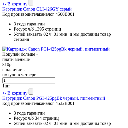
+
-
В корзину
Картридж Canon CLI-426GY серый
Код производителя:
аналог 4560B001
3 года гарантии
Ресурс ч/б
1395 страниц
Успей заказать 02 ч. 01 мин. и мы доставим товар
сегодня
Покупай больше -
плати меньше
810
р.
в наличии -
получи в четверг
1
шт
+
-
В корзину
Картридж Canon PGI-425pgBk черный, пигментный
Код производителя:
аналог 4532B001
3 года гарантии
Ресурс ч/б
344 страниц
Успей заказать 02 ч. 01 мин. и мы доставим товар